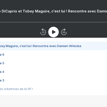
 DiCaprio et Tobey Maguire, c'est lui ! Rencontre avec Dam
bey Maguire, c'est lui ! Rencontre avec Damien Witecka
e 6
e 5
e 4
e 3
s créatrices de la VF !
e 2
e 1