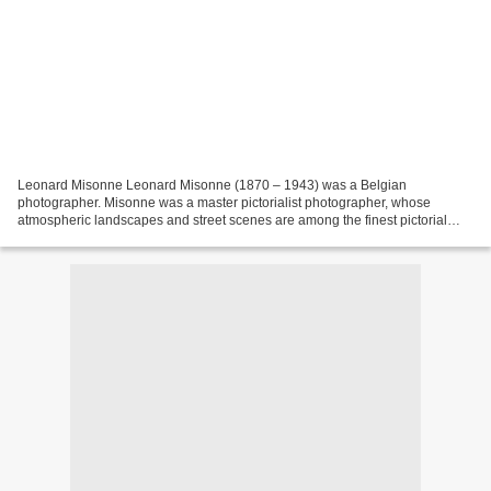
Leonard Misonne Leonard Misonne (1870 – 1943) was a Belgian
photographer. Misonne was a master pictorialist photographer, whose
atmospheric landscapes and street scenes are among the finest pictorial
depictions of such subject matter. He employed many...