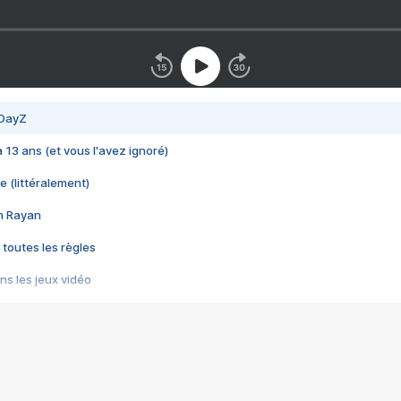
 DayZ
 a 13 ans (et vous l'avez ignoré)
e (littéralement)
im Rayan
 toutes les règles
s les jeux vidéo
us choquant de Rockstar ? - Le scandale BULLY
e plus moche de Steam
du RÊVE tourne au CAUCHEMAR