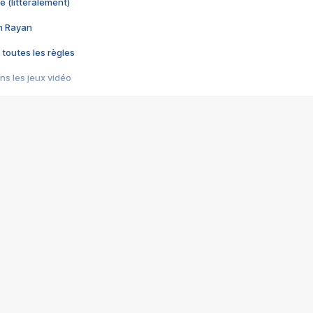
e (littéralement)
im Rayan
 toutes les règles
s les jeux vidéo
us choquant de Rockstar ? - Le scandale BULLY
e plus moche de Steam
du RÊVE tourne au CAUCHEMAR
pendant 8 heures
it… à tort
umiliés par un jeu vidéo
ire - Final Fantasy 8
ti un empire - Age of Empires
story DOFUS