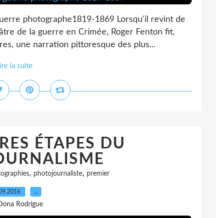
uerre photographe1819-1869 Lorsqu'il revint de
tre de la guerre en Crimée, Roger Fenton fit,
s, une narration pittoresque des plus...
ire la suite
RES ÉTAPES DU
OURNALISME
,
,
ographies
photojournaliste
premier
09.2016
…
Dona Rodrigue