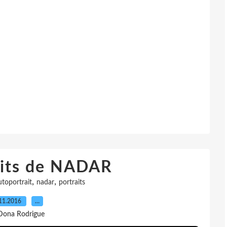
aits de NADAR
,
,
utoportrait
nadar
portraits
11.2016
…
Dona Rodrigue