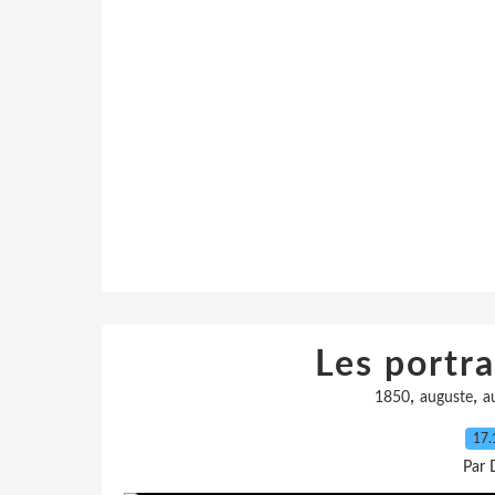
Les portr
,
,
1850
auguste
a
17.
Par 