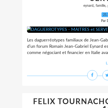
,
,
eynard
famille
21.
Par 
Les daguerréotypes familiaux de Jean-Gab
d’un forum Romain Jean-Gabriel Eynard est
comme négociant et financier en Italie avan
L
FELIX TOURNACHON