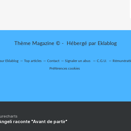
Thème Magazine © - Hébergé par
Eklablog
 sur Eklablog
Top articles
Contact
Signaler un abus
C.G.U.
Rémunératio
Préférences cookies
Purecharts
ngeli raconte "Avant de partir"