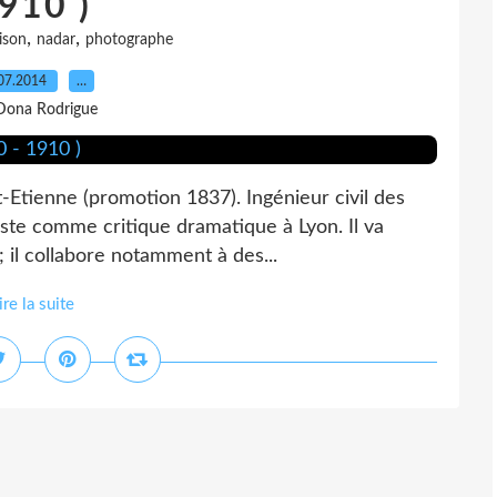
910 )
,
,
ison
nadar
photographe
07.2014
…
Dona Rodrigue
-Etienne (promotion 1837). Ingénieur civil des
iste comme critique dramatique à Lyon. Il va
 ; il collabore notamment à des...
ire la suite