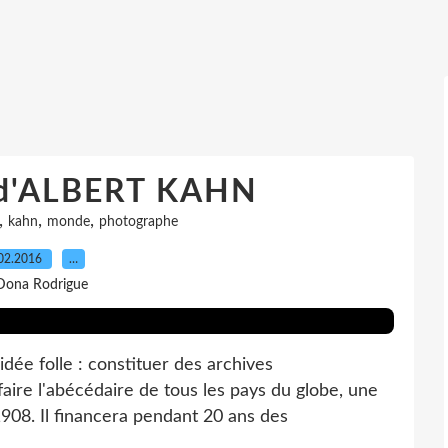
d'ALBERT KAHN
,
,
,
kahn
monde
photographe
02.2016
…
Dona Rodrigue
dée folle : constituer des archives
faire l'abécédaire de tous les pays du globe, une
908. Il financera pendant 20 ans des