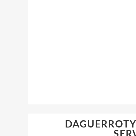
DAGUERROTYP
SER