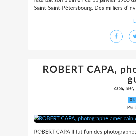
fête bat son plein en ce 11 janvier 1903 da
Saint-Saint-Pétersbourg. Des milliers d’invi
L
ROBERT CAPA, pho
g
,
,
capa
mer
01.
Par 
ROBERT CAPA Il fut l’un des photographes 