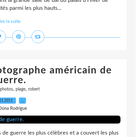
ns la grande salle de bal du palais d’Hiver de
tés parmi les plus hauts...
ire la suite
tographe américain de
uerre.
,
,
photos
plage
robert
11.2011
…
Dona Rodrigue
de guerre les plus célèbres et a couvert les plus