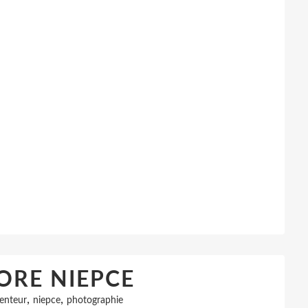
ORE NIEPCE
,
,
venteur
niepce
photographie