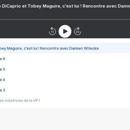
 DiCaprio et Tobey Maguire, c'est lui ! Rencontre avec Dam
bey Maguire, c'est lui ! Rencontre avec Damien Witecka
e 6
e 5
e 4
e 3
s créatrices de la VF !
e 2
e 1