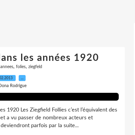
 dans les années 1920
,
,
,
annees
folies
ziegfeld
02.2013
…
Dona Rodrigue
ées 1920 Les Ziegfield Follies c’est l’équivalent des
ret a vu passer de nombreux acteurs et
deviendront parfois par la suite...