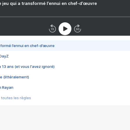
e jeu qui a transformé l’ennui en chef-d’œuvre
nsformé l’ennui en chef-d’œuvre
 DayZ
 a 13 ans (et vous l'avez ignoré)
e (littéralement)
im Rayan
 toutes les règles
s les jeux vidéo
us choquant de Rockstar ? - Le scandale BULLY
e plus moche de Steam