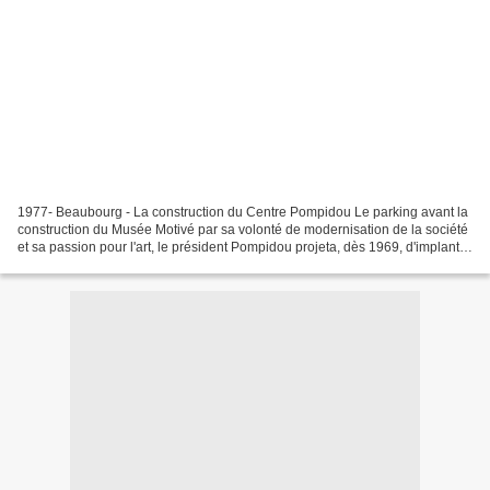
1977- Beaubourg - La construction du Centre Pompidou Le parking avant la
construction du Musée Motivé par sa volonté de modernisation de la société
et sa passion pour l'art, le président Pompidou projeta, dès 1969, d'implanter
au centre de Paris, un bâtiment...