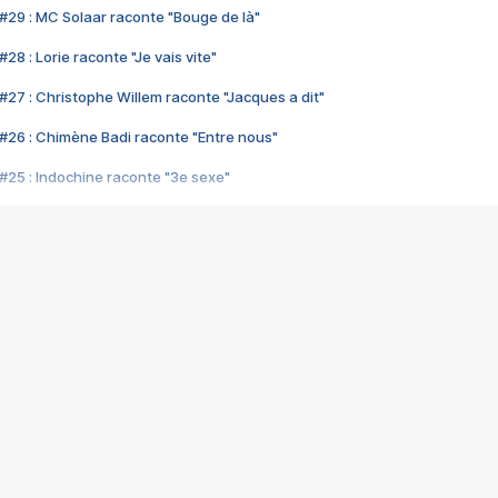
#29 : MC Solaar raconte "Bouge de là"
28 : Lorie raconte "Je vais vite"
#27 : Christophe Willem raconte "Jacques a dit"
#26 : Chimène Badi raconte "Entre nous"
#25 : Indochine raconte "3e sexe"
#24 : Zaho raconte "C'est chelou"
#23 : Patrick Bruel raconte "Au café des délices"
#22 : Kyo raconte "Le chemin"
#21 : Nolwenn Leroy raconte "Cassé"
#20 : Patrick Hernandez raconte "Born to be alive"
#19 : Lorie raconte "Près de moi"
#18 : Michael Jones raconte "A nos actes manqués" (avec Jean-Jacque
#17 : Khaled raconte "Aïcha"